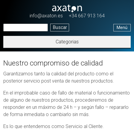
Pasar al contenido principal
info@axaton.es
+34 667 913 164
Menú
Categorias
Nuestro compromiso de calidad
Garantizamos tanto la calidad del producto como el
posterior servicio post venta de nuestros productos.
En el improbable caso de fallo de material o funcionamiento
de alguno de nuestros productos, procederemos de
responder en un máximo de 24 h – y según fallo – repararlo
de forma inmediata o cambiarlo sin más.
Es lo que entendemos como Servicio al Cliente.