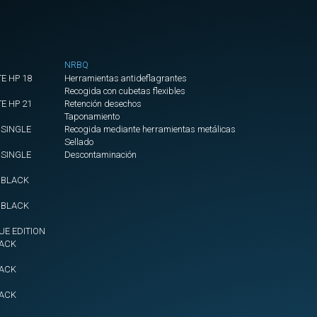
450
-
10
m
NRBQ
Mangote
E HP 18
Herramientas antideflagrantes
Recogida con cubetas flexibles
Espiral
E HP 21
Retención desechos
diam
Taponamiento
450
 SINGLE
Recogida mediante herramientas metálicas
-
Sellado
5
 SINGLE
Descontaminación
m
+ BLACK
Mangote
4 BLACK
Espiral
diam
UE EDITION
500
LACK
-
10
LACK
m
LACK
Mangote