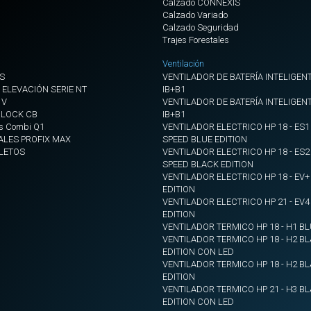
Calzado CONNEXIS
Calzado Variado
Calzado Seguridad
Trajes Forestales
Ventilación
S
VENTILADOR DE BATERÍA INTELIGENT
 ELEVACIÓN SERIE NT
IB+B1
 V
VENTILADOR DE BATERÍA INTELIGENT
BLOCK CB
IB+B1
s Combi Q1
VENTILADOR ELECTRICO HP 18 - ES1
ALES PROFIX MAX
SPEED BLUE EDITION
LETOS
VENTILADOR ELECTRICO HP 18 - ES2
SPEED BLACK EDITION
VENTILADOR ELECTRICO HP 18 - EV
EDITION
VENTILADOR ELECTRICO HP 21 - EV
EDITION
VENTILADOR TERMICO HP 18 - H1 BL
VENTILADOR TERMICO HP 18 - H2 B
EDITION CON LED
VENTILADOR TERMICO HP 18 - H2 B
EDITION
VENTILADOR TERMICO HP 21 - H3 B
EDITION CON LED