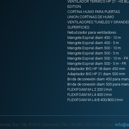
VENTILADOR TERMICO HP 21 - H3 B
EDITION
CORTINA HUMO PARA PUERTAS
UNION CORTINAS DE HUMO
VENTILADORES TUNELES Y GRANDE
SUPERFICIES
Nebulizador para ventiladores
Mangote Espiral diam 450 - 10 m
Mangote Espiral diam 450 - 5 m
Mangote Espiral diam 500 - 10 m
Mangote Espiral diam 500 - 5 m
Mangote Espiral diam 500 - 10 m - FR
Mangote Espiral diam 500 - 5 m - FR
Adaptador BIG HP 18 diam 450 mm
Adaptador BIG HP 21 diam 500 mm
Brida de conexión diam 450 para man
Brida de conexión diam 500 para man
FLEXIFOAM M-L2 200 l/min
FLEXIFOAM M-L4 400 l/min
FLEXIFOAM M-L4/8 400/800 l/min
 Ronda Sur 138, 41410 Carmona | Tel: +34 667 913 164 | Email:
info@a