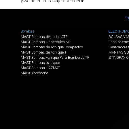
y Salud en el trabajo como PDF.
Main menu
Es
Menú categorias
Bombas
ELECTROMO
MAST Bombas de Lodos ATP
BOLSAS VA
MAST Bombas Universales NP
Enchufe eme
MAST Bombas de Achique Compactos
Generadore
MAST Bombas de Achique T
MANTAS SU
MAST Bombas Achique Para Bomberos TP
STINGRAY 
MAST Bombas trasvase
MAST Bombas HAZMAT
MAST Accesorios