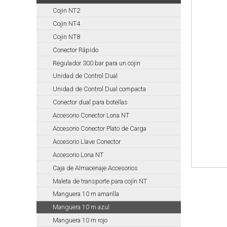
MAST
Cojin NT2
Bombas
Cojin NT4
de
Cojin NT8
Achique
T
Conector Rápido
Regulador 300 bar para un cojin
MAST
Unidad de Control Dual
Bombas
Achique
Unidad de Control Dual compacta
Para
Conector dual para botellas
Bomberos
Accesorio Conector Lona NT
TP
Accesorio Conector Plato de Carga
MAST
Accesorio Llave Conector
Bombas
Accesorio Lona NT
trasvase
Caja de Almacenaje Accesorios
MAST
Maleta de transporte para cojín NT
Bombas
Manguera 10 m amarilla
HAZMAT
Manguera 10 m azul
MAST
Manguera 10 m rojo
Accesorios