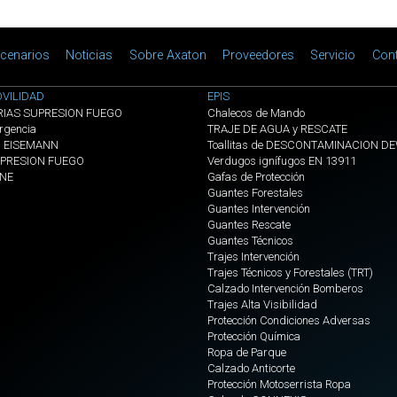
cenarios
Noticias
Sobre Axaton
Proveedores
Servicio
Con
VILIDAD
EPIS
RIAS SUPRESION FUEGO
Chalecos de Mando
rgencia
TRAJE DE AGUA y RESCATE
s EISEMANN
Toallitas de DESCONTAMINACION D
PRESION FUEGO
Verdugos ignífugos EN 13911
ONE
Gafas de Protección
Guantes Forestales
Guantes Intervención
Guantes Rescate
Guantes Técnicos
Trajes Intervención
Trajes Técnicos y Forestales (TRT)
Calzado Intervención Bomberos
Trajes Alta Visibilidad
Protección Condiciones Adversas
Protección Química
Ropa de Parque
Calzado Anticorte
Protección Motoserrista Ropa