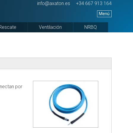
info@axaton.es
+34 667 913 164
Menú
Rescate
Ventilación
NRBQ
ESORIOS
VENTILADOR
Herramientas
DE
antideflagrantes
INES
BATERÍA
Recogida
INTELIGENTE
VACIÓN
con
HP
IE
cubetas
18
flexibles
IB+B1
M
Retención
VENTILADOR
onectan por
desechos
DE
IE
BATERÍA
Taponamiento
INTELIGENTE
Recogida
HP
IE
mediante
21
BBLOCK
herramientas
IB+B1
metálicas
VENTILADOR