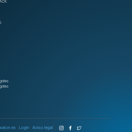
Espiral
LACK
diam
500
-
S
5
m
Mangote
Espiral
diam
500
-
10
m
gotes
-
gotes
FR
Mangote
Espiral
diam
500
-
xaton.es
|
Login
|
Aviso legal
|