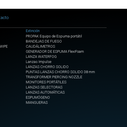
CORTINA
HUMO
PARA
tacto
PUERTAS
UNION
Extinción
CORTINAS
PROPAK Equipo de Espuma portátil
BANDEJAS DE FUEGO
DE
EWIPE
CAUDÁLIMETROS
HUMO
GENERADOR DE ESPUMA FlexiFoam
LANZA WATERFOG
VENTILADORES
Lanzas Impulse
TUNELES
LANZAS CHORRO SOLIDO
Y
PUNTAS LANZAS CHORRO SOLIDO 38 mm
GRANDES
TRANSFORMER PIERCING NOZZLE
SUPERFICIES
MONITORES PORTÁTILES
LANZAS SELECTORAS
Nebulizador
LANZAS AUTOMÁTICAS
para
ESPUMÓGENO
MANGUERAS
ventiladores
Mangote
Espiral
diam