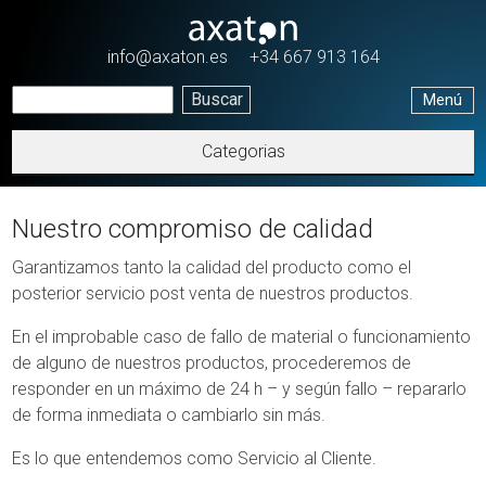
Pasar al contenido principal
info@axaton.es
+34 667 913 164
Menú
Categorias
Nuestro compromiso de calidad
Garantizamos tanto la calidad del producto como el
posterior servicio post venta de nuestros productos.
En el improbable caso de fallo de material o funcionamiento
de alguno de nuestros productos, procederemos de
responder en un máximo de 24 h – y según fallo – repararlo
de forma inmediata o cambiarlo sin más.
Es lo que entendemos como Servicio al Cliente.