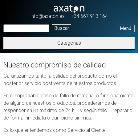
Pasar al contenido principal
info@axaton.es
+34 667 913 164
Menú
Categorias
Nuestro compromiso de calidad
Garantizamos tanto la calidad del producto como el
posterior servicio post venta de nuestros productos.
En el improbable caso de fallo de material o funcionamiento
de alguno de nuestros productos, procederemos de
responder en un máximo de 24 h – y según fallo – repararlo
de forma inmediata o cambiarlo sin más.
Es lo que entendemos como Servicio al Cliente.