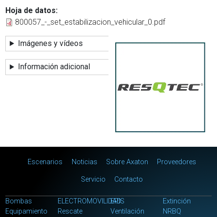
Hoja de datos
800057_-_set_estabilizacion_vehicular_0.pdf
Imágenes y vídeos
Información adicional
Main menu
Escenarios
Noticias
Sobre Axaton
Proveedores
Servicio
Contacto
Menú categorias
Bombas
ELECTROMOVILIDAD
EPIS
Extinción
Equipamiento
Rescate
Ventilación
NRBQ