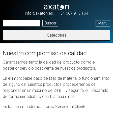
Pasar al contenido principal
info@axaton.es
+34 667 913 164
Menú
Categorias
Nuestro compromiso de calidad
Garantizamos tanto la calidad del producto como el
posterior servicio post venta de nuestros productos.
En el improbable caso de fallo de material o funcionamiento
de alguno de nuestros productos, procederemos de
responder en un máximo de 24 h – y según fallo – repararlo
de forma inmediata o cambiarlo sin más.
Es lo que entendemos como Servicio al Cliente.