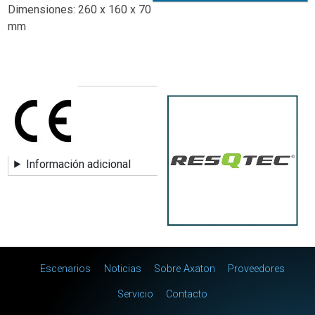
Dimensiones: 260 x 160 x 70
mm
Información adicional
Main menu
Escenarios
Noticias
Sobre Axaton
Proveedores
Servicio
Contacto