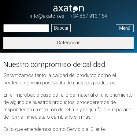
Pasar al contenido principal
info@axaton.es
+34 667 913 164
Menú
Categorias
Nuestro compromiso de calidad
Garantizamos tanto la calidad del producto como el
posterior servicio post venta de nuestros productos.
En el improbable caso de fallo de material o funcionamiento
de alguno de nuestros productos, procederemos de
responder en un máximo de 24 h – y según fallo – repararlo
de forma inmediata o cambiarlo sin más.
Es lo que entendemos como Servicio al Cliente.