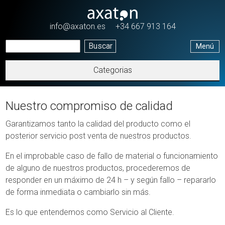
Pasar al contenido principal
info@axaton.es
+34 667 913 164
Menú
Categorias
Nuestro compromiso de calidad
Garantizamos tanto la calidad del producto como el
posterior servicio post venta de nuestros productos.
En el improbable caso de fallo de material o funcionamiento
de alguno de nuestros productos, procederemos de
responder en un máximo de 24 h – y según fallo – repararlo
de forma inmediata o cambiarlo sin más.
Es lo que entendemos como Servicio al Cliente.