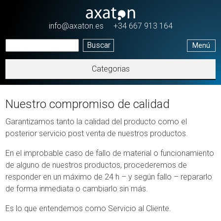
Pasar al contenido principal
info@axaton.es
+34 667 913 164
Menú
Categorias
Nuestro compromiso de calidad
Garantizamos tanto la calidad del producto como el
posterior servicio post venta de nuestros productos.
En el improbable caso de fallo de material o funcionamiento
de alguno de nuestros productos, procederemos de
responder en un máximo de 24 h – y según fallo – repararlo
de forma inmediata o cambiarlo sin más.
Es lo que entendemos como Servicio al Cliente.